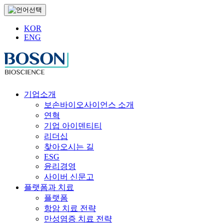
KOR
ENG
기업소개
보손바이오사이언스 소개
연혁
기업 아이덴티티
리더십
찾아오시는 길
ESG
윤리경영
사이버 신문고
플랫폼과 치료
플랫폼
항암 치료 전략
만성염증 치료 전략