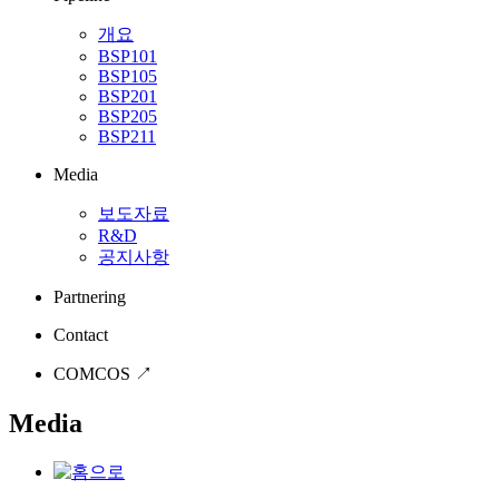
개요
BSP101
BSP105
BSP201
BSP205
BSP211
Media
보도자료
R&D
공지사항
Partnering
Contact
COMCOS ↗
Media