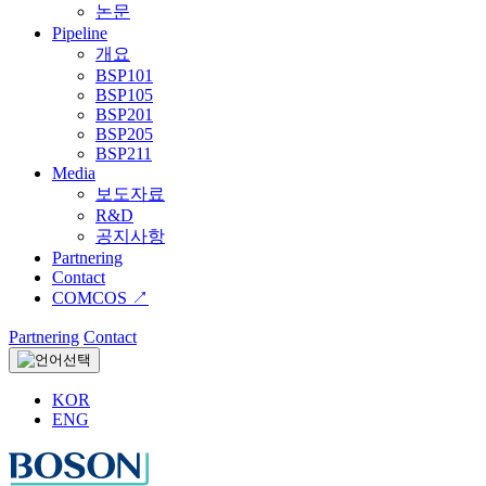
논문
Pipeline
개요
BSP101
BSP105
BSP201
BSP205
BSP211
Media
보도자료
R&D
공지사항
Partnering
Contact
COMCOS ↗
Partnering
Contact
KOR
ENG