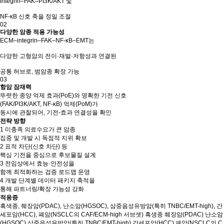
integrin–FAK–PI3K/AKT 및
NF-κB 신호 축을 정밀 조절
02
다양한 암종 적용 가능성
ECM–integrin–FAK–NF-κB–EMT는
다양한 고형암의 전이·재발·저항성과 연결된
공통 허브로, 범암종 확장 가능
03
항암 잠재력
뚜렷한 종양 억제 효과(PoE)와 명확한 기전 신호
(FAK/PI3K/AKT, NF-κB) 억제(PoM)가
동시에 관찰되어, 기전-효과 연결성을 확인
전략 방향
1
미충족 의료수요가 큰 암종
집중 및 개발 시 독점적 지위 확보
2
표적 차단(신호 차단) 등
핵심 기전을 중심으로 후보물질 설계
3
전임상에서 효능·안전성을
함께 최적화하는 검증 로드맵 운영
4
개발 단계별 데이터 패키지 축적을
통해 파트너링/확장 가능성 강화
적응증
흑색종, 췌장암(PDAC), 난소암(HGSOC), 삼중음성유방암(특히 TNBC/EMT-high), 간
세포암(HCC), 폐암(NSCLC의 CAF/ECM-high 서브셋)
흑생종
췌장암(PDAC)
난소암
(HGSOC)
삼중음성유방암(특히 TNBC/EMT-high)
간세포암(HCC)
폐암(NSCLC의 C