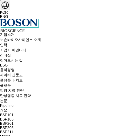
KOR
ENG
기업소개
보손바이오사이언스 소개
연혁
기업 아이덴티티
리더십
찾아오시는 길
ESG
윤리경영
사이버 신문고
플랫폼과 치료
플랫폼
항암 치료 전략
만성염증 치료 전략
논문
Pipeline
개요
BSP101
BSP105
BSP201
BSP205
BSP211