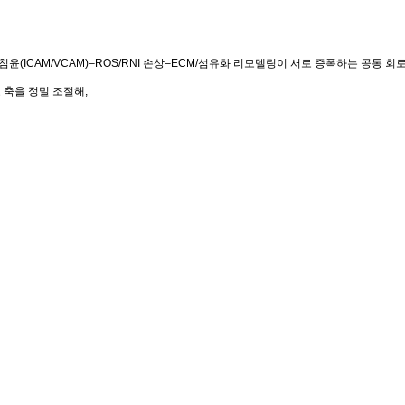
면역세포 침윤(ICAM/VCAM)–ROS/RNI 손상–ECM/섬유화 리모델링이 서로 증폭하는 공
신호 축을 정밀 조절해,