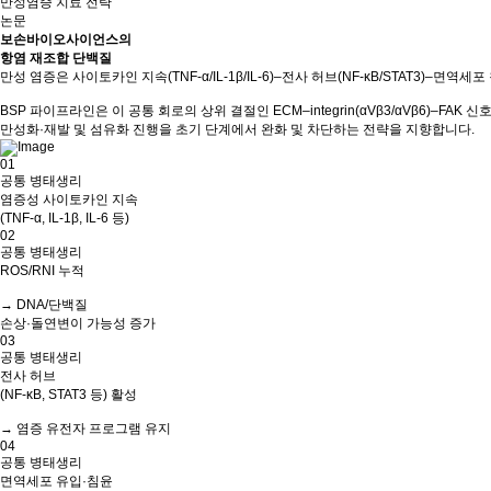
만성염증 치료 전략
논문
보손바이오사이언스의
항염 재조합 단백질
만성 염증은 사이토카인 지속(TNF-α/IL-1β/IL-6)–전사 허브(NF-κB/STAT3)–
BSP 파이프라인은 이 공통 회로의 상위 결절인 ECM–integrin(αVβ3/αVβ6)–FAK 
만성화·재발 및 섬유화 진행을 초기 단계에서 완화 및 차단하는 전략을 지향합니다.
01
공통 병태생리
염증성 사이토카인 지속
(TNF-α, IL-1β, IL-6 등)
02
공통 병태생리
ROS/RNI 누적
→ DNA/단백질
손상·돌연변이 가능성 증가
03
공통 병태생리
전사 허브
(NF-κB, STAT3 등) 활성
→ 염증 유전자 프로그램 유지
04
공통 병태생리
면역세포 유입·침윤