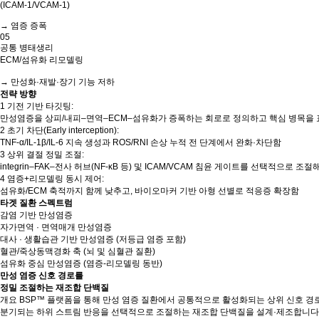
(ICAM-1/VCAM-1)
→ 염증 증폭
05
공통 병태생리
ECM/섬유화 리모델링
→ 만성화·재발·장기 기능 저하
전략 방향
1
기전 기반 타깃팅:
만성염증을 상피/내피–면역–ECM–섬유화가 증폭하는 회로로 정의하고 핵심 병목을
2
초기 차단(Early interception):
TNF-α/IL-1β/IL-6 지속 생성과 ROS/RNI 손상 누적 전 단계에서 완화·차단함
3
상위 결절 정밀 조절:
integrin–FAK–전사 허브(NF-κB 등) 및 ICAM/VCAM 침윤 게이트를 선택적으로 조
4
염증+리모델링 동시 제어:
섬유화/ECM 축적까지 함께 낮추고, 바이오마커 기반 아형 선별로 적응증 확장함
타겟 질환 스펙트럼
감염 기반 만성염증
자가면역 · 면역매개 만성염증
대사 · 생활습관 기반 만성염증 (저등급 염증 포함)
혈관/죽상동맥경화 축 (뇌 및 심혈관 질환)
섬유화 중심 만성염증 (염증-리모델링 동반)
만성 염증 신호 경로를
정밀 조절하는 재조합 단백질
개요
BSP™ 플랫폼을 통해 만성 염증 질환에서 공통적으로 활성화되는 상위 신호 경
분기되는 하위 스트림 반응을 선택적으로 조절하는 재조합 단백질을 설계·제조합니다