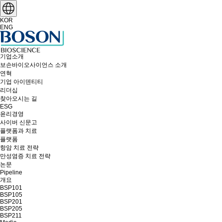
KOR
ENG
기업소개
보손바이오사이언스 소개
연혁
기업 아이덴티티
리더십
찾아오시는 길
ESG
윤리경영
사이버 신문고
플랫폼과 치료
플랫폼
항암 치료 전략
만성염증 치료 전략
논문
Pipeline
개요
BSP101
BSP105
BSP201
BSP205
BSP211