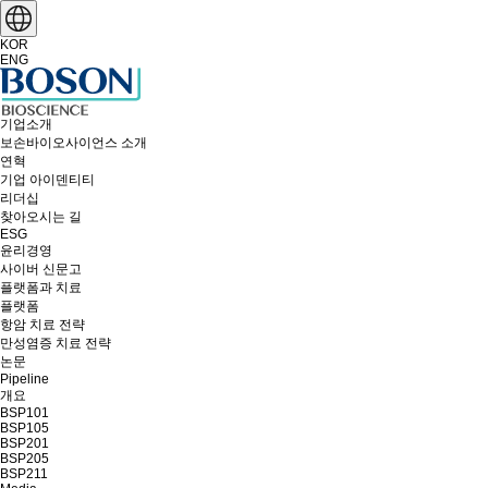
KOR
ENG
기업소개
보손바이오사이언스 소개
연혁
기업 아이덴티티
리더십
찾아오시는 길
ESG
윤리경영
사이버 신문고
플랫폼과 치료
플랫폼
항암 치료 전략
만성염증 치료 전략
논문
Pipeline
개요
BSP101
BSP105
BSP201
BSP205
BSP211